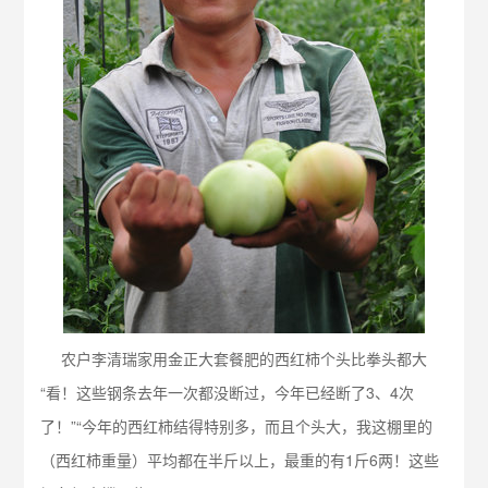
农户李清瑞家用金正大套餐肥的西红柿个头比拳头都大
“看！这些钢条去年一次都没断过，今年已经断了3、4次
了！”“今年的西红柿结得特别多，而且个头大，我这棚里的
（西红柿重量）平均都在半斤以上，最重的有1斤6两！这些