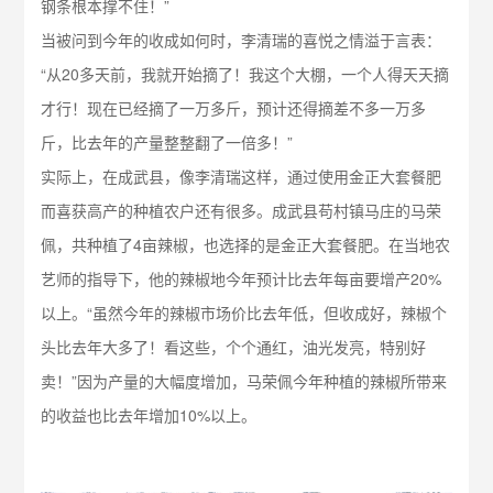
钢条根本撑不住！”
当被问到今年的收成如何时，李清瑞的喜悦之情溢于言表：
“从20多天前，我就开始摘了！我这个大棚，一个人得天天摘
才行！现在已经摘了一万多斤，预计还得摘差不多一万多
斤，比去年的产量整整翻了一倍多！”
实际上，在成武县，像李清瑞这样，通过使用金正大套餐肥
而喜获高产的种植农户还有很多。成武县苟村镇马庄的马荣
佩，共种植了4亩辣椒，也选择的是金正大套餐肥。在当地农
艺师的指导下，他的辣椒地今年预计比去年每亩要增产20%
以上。“虽然今年的辣椒市场价比去年低，但收成好，辣椒个
头比去年大多了！看这些，个个通红，油光发亮，特别好
卖！”因为产量的大幅度增加，马荣佩今年种植的辣椒所带来
的收益也比去年增加10%以上。