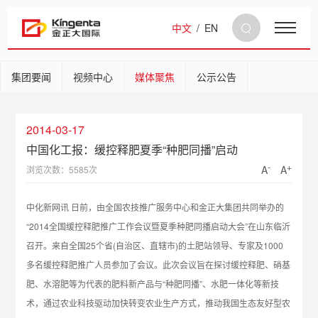
中文
/
EN
集团要闻
视频中心
媒体聚焦
公示公告
2014-03-17
中国化工报：缓控释肥夏季“种肥同播”启动
-
+
A
A
浏览次数：5585次
中化新网讯 日前，由全国农技推广服务中心和金正大集团共同举办的
“2014全国缓控释肥推广工作会议暨夏季种肥同播启动大会”在山东临沂
召开。来自全国25个省(自治区、直辖市)的土肥站领导、专家及1000
多名缓控释肥推广人员参加了会议。此次会议旨在探讨缓控释肥、硝基
肥、水溶肥等为代表的肥料新产品与“种肥同播”、水肥一体化等新技
术，通过农业科技驱动加快转变农业生产方式，推动我国生态友好型农