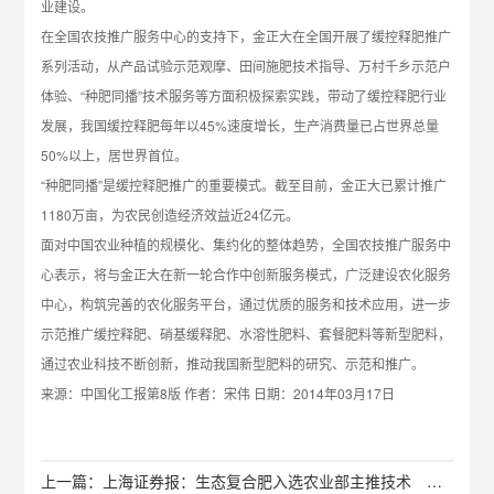
业建设。
在全国农技推广服务中心的支持下，金正大在全国开展了缓控释肥推广
系列活动，从产品试验示范观摩、田间施肥技术指导、万村千乡示范户
体验、“种肥同播”技术服务等方面积极探索实践，带动了缓控释肥行业
发展，我国缓控释肥每年以45%速度增长，生产消费量已占世界总量
50%以上，居世界首位。
“种肥同播”是缓控释肥推广的重要模式。截至目前，金正大已累计推广
1180万亩，为农民创造经济效益近24亿元。
面对中国农业种植的规模化、集约化的整体趋势，全国农技推广服务中
心表示，将与金正大在新一轮合作中创新服务模式，广泛建设农化服务
中心，构筑完善的农化服务平台，通过优质的服务和技术应用，进一步
示范推广缓控释肥、硝基缓释肥、水溶性肥料、套餐肥料等新型肥料，
通过农业科技不断创新，推动我国新型肥料的研究、示范和推广。
来源：中国化工报第8版 作者：宋伟 日期：2014年03月17日
上一篇：上海证券报：生态复合肥入选农业部主推技术 行业渗透率迎提升机遇