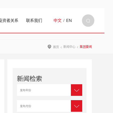
投资者关系
联系我们
中文
/
EN
新闻中心
集团要闻
首页
新闻检索