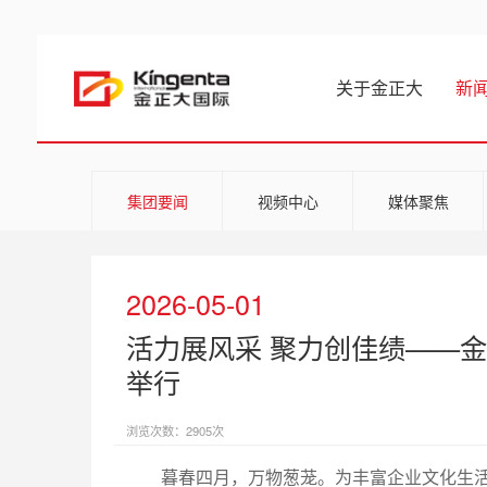
关于金正大
新
集团要闻
视频中心
媒体聚焦
2026-05-01
活力展风采 聚力创佳绩——金
举行
浏览次数：2905次
暮春四月，万物葱茏。为丰富企业文化生