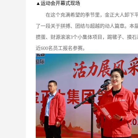
▲运动会开幕式现场
在这个充满希望的季节里，金正大人卸下
了一段关于拼搏、团结与超越的动人篇章。本
掼蛋、财源滚滚3个小集体项目，踢毽子、摸石
近600名员工报名参赛。