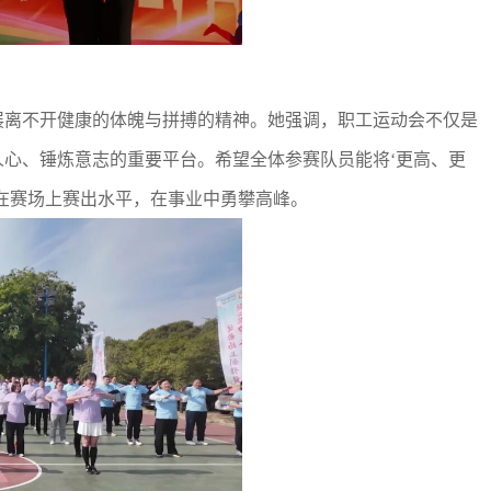
展离不开健康的体魄与拼搏的精神。她强调，职工运动会不仅是
人心、锤炼意志的重要平台。希望全体参赛队员能将
‘更高、更
在赛场上赛出水平，在事业中勇攀高峰。