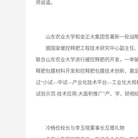
师说道。
山东农业大学和金正大集团签署新一轮战略
据国家缓控释肥工程技术研究中心副主任、金
联合山东农业大学进行缓控释肥的开发，一举
释肥包膜材料开发和控释肥包膜技术创新，奠
过“小试—中试—产业化技术平台—工业化大规模
试验示范-技术应用-大面积推广”产、学、研
冷畅俭校长与李玉晓董事长互赠礼物