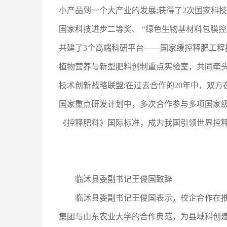
小产品到一个大产业的发展;获得了2次国家科技
国家科技进步二等奖、 “绿色生物基材料包膜控释
共建了3个高端科研平台——国家缓控释肥工
植物营养与新型肥料创制重点实验室，共同牵头
技术创新战略联盟;在过去合作的20年中，双方在
国家重点研发计划中，多次合作参与多项国家级
《控释肥料》国际标准，成为我国引领世界控
临沭县委副书记王俊国致辞
临沭县委副书记王俊国表示，校企合作在推
集团与山东农业大学的合作典范，为县域科创