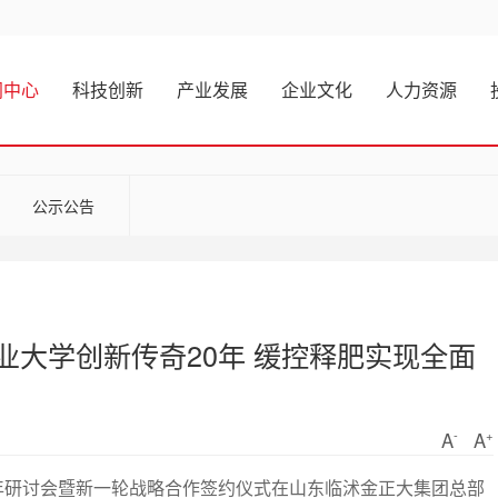
闻中心
科技创新
产业发展
企业文化
人力资源
公示公告
业大学创新传奇20年 缓控释肥实现全面
-
+
A
A
周年研讨会暨新一轮战略合作签约仪式在山东临沭金正大集团总部