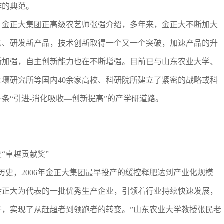
作的典范。
金正大集团正高级农艺师张强介绍，多年来，金正大不断加大
艺、研发新产品，技术创新取得一个又一个突破，加速产品的升
断加强，自主创新能力也在不断增强。目前已与山东农业大学、
壤研究所等国内40余家高校、科研院所建立了紧密的战略或科
条“引进-消化吸收—创新提高”的产学研道路。
卓越贡献奖”
史，2006年金正大集团最早投产的缓控释肥达到产业化规模
金正大为代表的一批优秀生产企业，引领着行业持续快速发展，
平，实现了从赶超者到领跑者的转变。”山东农业大学教授张民老