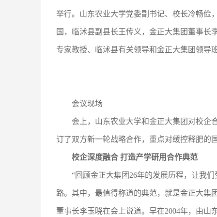
举行。山东农业大学党委副书记、校长冷畅俭
国，临沭县副县长王传义，金正大集团董事长
专家教授、临沭县有关领导和金正大集团领导班
会议现场
会上，山东农业大学和金正大集团对校企合作
订了双方新一轮战略合作，重点对缓控释肥的
校企深度融合 打造产学研用合作典范
“回顾金正大集团26年的发展历程，让我们
路。其中，最值得称道的典范，就是金正大集团
董事长李玉晓在会上说道。早在2004年，由