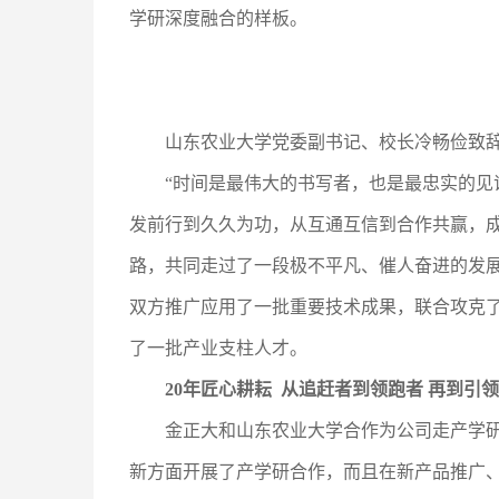
学研深度融合的样板。
山东农业大学党委副书记、校长冷畅俭致
“时间是最伟大的书写者，也是最忠实的见证
发前行到久久为功，从互通互信到合作共赢，
路，共同走过了一段极不平凡、催人奋进的发展
双方推广应用了一批重要技术成果，联合攻克
了一批产业支柱人才。
20年匠心耕耘 从追赶者到领跑者 再到引
金正大和山东农业大学合作为公司走产学研
新方面开展了产学研合作，而且在新产品推广