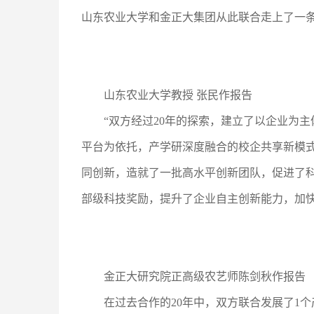
山东农业大学和金正大集团从此联合走上了一条
山东农业大学教授 张民作报告
“双方经过20年的探索，建立了以企业为主
平台为依托，产学研深度融合的校企共享新模式
同创新，造就了一批高水平创新团队，促进了
部级科技奖励，提升了企业自主创新能力，加快
金正大研究院正高级农艺师陈剑秋作报告
在过去合作的20年中，双方联合发展了1个