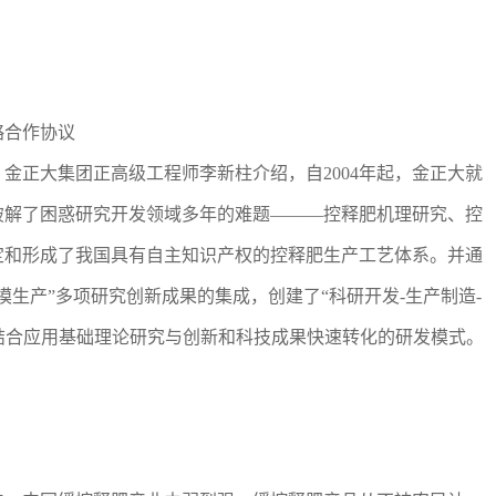
合作协议
正大集团正高级工程师李新柱介绍，自2004年起，金正大就
破解了困惑研究开发领域多年的难题———控释肥机理研究、控
定和形成了我国具有自主知识产权的控释肥生产工艺体系。并通
生产”多项研究创新成果的集成，创建了“科研开发-生产制造-
相结合应用基础理论研究与创新和科技成果快速转化的研发模式。