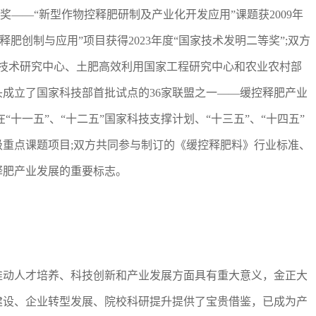
奖——“新型作物控释肥研制及产业化开发应用”课题获2009年
肥创制与应用”项目获得2023年度“国家技术发明二等奖”;双方
程技术研究中心、土肥高效利用国家工程研究中心和农业农村部
成立了国家科技部首批试点的36家联盟之一——缓控释肥产业
“十一五”、“十二五”国家科技支撑计划、“十三五”、“十四五”
重点课题项目;双方共同参与制订的《缓控释肥料》行业标准、
释肥产业发展的重要标志。
动人才培养、科技创新和产业发展方面具有重大意义，金正大
建设、企业转型发展、院校科研提升提供了宝贵借鉴，已成为产