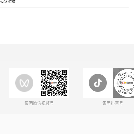
动战酷暑
集团微信视频号
集团抖音号