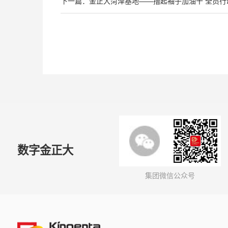
下一篇：金正大菏泽基地——撸起袖子加油干 全员行
数字金正大
集团微信公众号