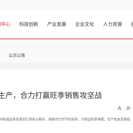
闻中心
科技创新
产业发展
企业文化
人力资源
公示公告
生产，合力打赢旺季销售攻坚战
-
+
A
A
间和成品库房里却忙得热火朝天。随着农忙时节的到来，为保证秋季用肥，生产和发货面临