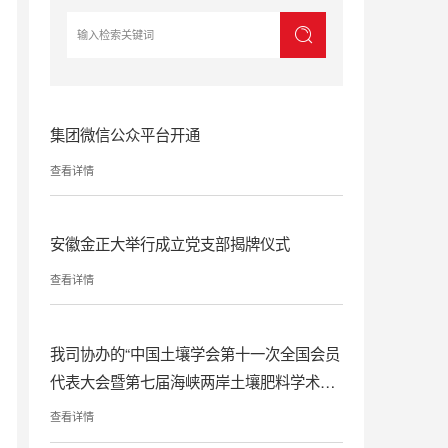
集团微信公众平台开通
查看详情
安徽金正大举行成立党支部揭牌仪式
查看详情
我司协办的“中国土壤学会第十一次全国会员
代表大会暨第七届海峡两岸土壤肥料学术交
流会”开幕
查看详情