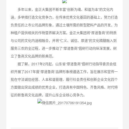
多年以来，金正大集团不断丰富“创新为魂、和谐为本”的文化内
涵，多举措打造文化竞争力，在传承优秀文化基因的基础上，努力打造
负责任的上市公司品牌形象，通过土壤所需的新型肥料产品的开发，为
种植户提供相关的作物营养解决方案。金正大集团将“厚道鲁商”的特质
与公司的文化内涵相融合，并将“仁义、诚信、厚道”的文化精髓融入到
服务三农的全过程，进一步推动了“厚道鲁商”倡树行动向纵深发展，树
立了鲁商文化品牌的新典范。
据了解，2017年2月起，山东省“厚道鲁商”倡树行动指导委员会组
织开展了2017年度“厚道鲁商”品牌形象榜遴选工作，旨在展示和宣传一
批在守法诚信经营、人本和谐管理、履行社会责任和创新企业文化四个
方面做出突出成绩的优秀企业，打造具有中国特色、齐鲁风格、时代特
征的新鲁商文化品牌，提升山东企业核心竞争力。