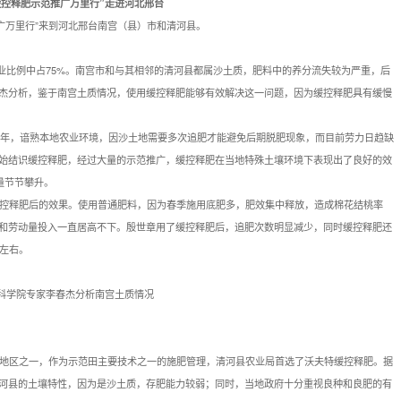
缓控释肥示范推广万里行”走进河北邢台
万里行”来到河北邢台南宫（县）市和清河县。
业比例中占75%。南宫市和与其相邻的清河县都属沙土质，肥料中的养分流失较为严重，后
杰分析，鉴于南宫土质情况，使用缓控释肥能够有效解决这一问题，因为缓控释肥具有缓慢
年，谙熟本地农业环境，因沙土地需要多次追肥才能避免后期脱肥现象，而目前劳力日趋缺
始结识缓控释肥，经过大量的示范推广，缓控释肥在当地特殊土壤环境下表现出了良好的效
销量节节攀升。
控释肥后的效果。使用普通肥料，因为春季施用底肥多，肥效集中释放，造成棉花结桃率
和劳动量投入一直居高不下。殷世章用了缓控释肥后，追肥次数明显减少，同时缓控释肥还
%左右。
科学院专家李春杰分析南宫土质情况
地区之一，作为示范田主要技术之一的施肥管理，清河县农业局首选了沃夫特缓控释肥。据
河县的土壤特性，因为是沙土质，存肥能力较弱；同时，当地政府十分重视良种和良肥的有