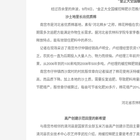
“金正大全国
经过百余里的奔波，9月9日，“金正大全国缓控释肥示范推广
沙土地里长出优质棉
南宫市是河北省优质棉基地，素有“河北棉乡”之称，棉花种植在农
期需多次追肥方能满足作物生长需求。据河北省农林科学院专家李春
释放特点，能有效锁住肥料中的养分。
记者在现场采访了南宫市仔仲镇经销商卢明全，卢经理经营农资17
乏，农民也一直为后期投入大量人力、物力而烦恼。卢经理三年前开
果，从2006年到的100来吨到2008年500多吨，卢经理的缓控释肥
南宫市仔仲镇西沙窝村的村民殷世章向记者描述了棉花使用沃特缓
高，而品质下降。加上本地的沙土质，需要反复追肥，导致肥料用量
节肥增产，殷世章仔细算过，每亩可节省化肥30多斤，棉花增产20
河北省农林
高产创建示范田里的新希望
与南宫市相邻的清河县是国家农业部玉米万亩高产创建示范田主要
清河县农业技术中心农艺师李武柱介绍，用缓控释肥主要是考虑了清