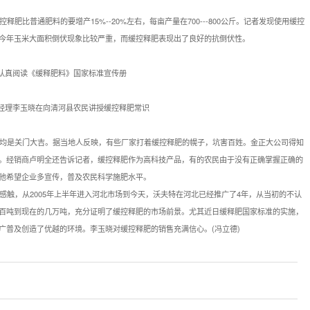
普通肥料的要增产15%--20%左右，每亩产量在700---800公斤。记者发现使用缓控
今年玉米大面积倒伏现象比较严重，而缓控释肥表现出了良好的抗倒伏性。
认真阅读《缓释肥料》国家标准宣传册
经理李玉晓在向清河县农民讲授缓控释肥常识
均是关门大吉。据当地人反映，有些厂家打着缓控释肥的幌子，坑害百姓。金正大公司得知
。经销商卢明全还告诉记者，缓控释肥作为高科技产品，有的农民由于没有正确掌握正确的
他希望企业多宣传，普及农民科学施肥水平。
触，从2005年上半年进入河北市场到今天，沃夫特在河北已经推广了4年，从当初的不认
百吨到现在的几万吨，充分证明了缓控释肥的市场前景。尤其近日缓释肥国家标准的实施，
广普及创造了优越的环境。李玉晓对缓控释肥的销售充满信心。(冯立德)