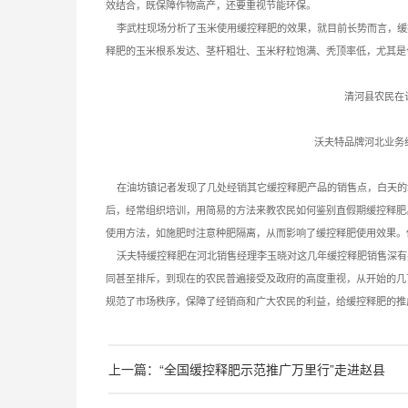
效结合，既保障作物高产，还要重视节能环保。
李武柱现场分析了玉米使用缓控释肥的效果，就目前长势而言，缓控释肥比
释肥的玉米根系发达、茎杆粗壮、玉米籽粒饱满、秃顶率低，尤其是
清河县农民在
沃夫特品牌河北业务
在油坊镇记者发现了几处经销其它缓控释肥产品的销售点，白天的
后，经常组织培训，用简易的方法来教农民如何鉴别直假期缓控释肥
使用方法，如施肥时注意种肥隔离，从而影响了缓控释肥使用效果。
沃夫特缓控释肥在河北销售经理李玉晓对这几年缓控释肥销售深有感
同甚至排斥，到现在的农民普遍接受及政府的高度重视，从开始的几
规范了市场秩序，保障了经销商和广大农民的利益，给缓控释肥的推
上一篇：“全国缓控释肥示范推广万里行”走进赵县