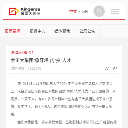
中文
/
EN
集团要闻
视频中心
媒体聚焦
公示公告
2005-09-11
金正大集团“象牙塔”内“抢”人才
-
+
A
A
浏览次数：13630次
在12月14日召开的山东大学2004年毕业生双向选择人才交流会
上，来自沂蒙山区的金正大集团四处“争抢”人才成为毕业见面会的一大
亮点，一天下来，有130多名本科毕业生与金正大集团达成了就业意
向，其中学士、硕士生5人。这是该集团储备优秀人才的又一重大举
措。
金正大集团是一家从事复合肥、生物肥料技术研究与生产经营的综