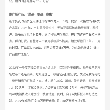
诀，她的回答是那句“不，可能”！
推广新产品，“愿战、敢战、稳赢”
杨平负责的销售区域种植作物98%为大田作物，她第一次接触高端A类
产品是在2021年，当时因疫情封控，无法正常拜访市场经销商、种植
户。她联系了几个村支书，建了种植户微信群，在群内讲解产品技术特
点，群内订货，有些老人不会用手机操作购买，她就帮他们下单，一周
的时间，订单超过700单，销售金额突破5万元，为此她也被评为“线上
产品推广之星”。
2022年一季度菏泽公司提出A类计划，接到领导通知后，杨平立马跑市
场联系二级经销商。她知道想让一级经销商打款订货，关键点就得先把
二级经销商的订单收上来。她先后在故城、冀州、景县走访二级经销商
共计50多户，订货30多家，A类销售金额突破15万元，并摘得菏泽公
司AB类销售收入龙虎榜一季度销冠，同时开启了A类样板市场打造之
路，2022年成功打造25万样板市场2家，50万样板市场1家。