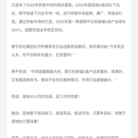
正是有了2022年样板市场的良好基础，2023年度高端A类目标下达
后，杨平快速下沉在市场一线，进行样板市场复制、推广、样板店打
造。通过样板市场的打造，2023年度一季度杨平实现高端A类产品增长
420%，超额完成全年既定目标。
春节后在集团召开的春季百日会战誓师会期间，有同事问她:“今年卖这
么多，你不怕明年存量大、任务重吗？”
杨平答道：“市场是越做越大的，我们的高端A类产品质量好、效果好，
又有集团做背书，根本不会存在那种情况，市场只会越做越大。”
愿战：是她对公司的忠诚，是工作的热爱！
敢战：是她敢于挑战自己、挑战竞品、挑战市场，只要有目标，就敢于
落地执行要结果！
稳赢：先胜后战，行动之前已有了规划，找到方法，结果就是稳赢。