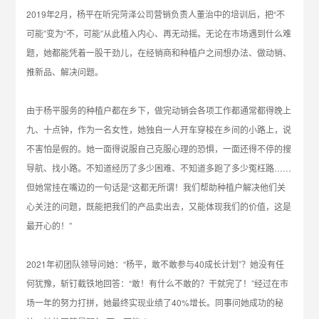
2019年2月，杨平在听完菏泽公司营销负责人董治中的培训后，把“不
可能”变为“不，可能”从此植入内心、再无动摇。无论在市场遇到什么难
题，她都能凭着一股干劲儿，在经销商和种植户之间想办法、做动销、
推新品、解决问题。
由于杨平服务的种植户都在乡下，做完动销会各项工作都通常都得晚上
九、十点钟，作为一名女性，她独自一人开车穿梭在乡间的小路上，说
不害怕是假的。她一面得说服自己克服心理的恐惧，一面还得不停的搜
导航、找小路。不知道经历了多少困难、不知道多跑了多少冤枉路……
但她常挂在嘴边的一句话是“这都无所谓！我们帮助种植户解决他们关
心关注的问题，既能把我们的产品卖出去，又能体现我们的价值，这是
最开心的！”
2021年初团队领导问她：“杨平，敢不敢参与40成长计划”？她没有任
何犹豫，斩钉截铁地回答：“敢！有什么不敢的？干就完了！”经过在市
场一年的努力打拼，她最终实现业绩了40%增长。同事问她成功的秘