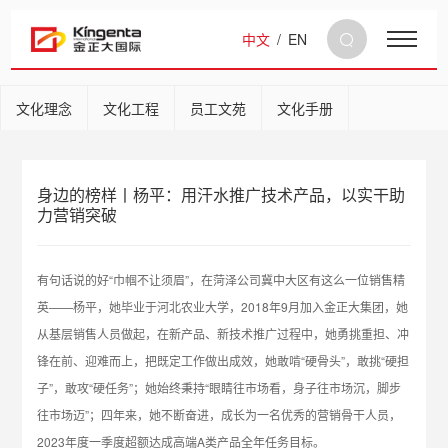
中文
/
EN
文化理念
文化工程
员工文苑
文化手册
身边的榜样丨杨平：用汗水推广技术产品，以实干助
力营销突破
有句话说的好“巾帼不让须眉”，在菏泽公司冀中大区有这么一位销售精
英——杨平，她毕业于河北农业大学，2018年9月加入金正大集团，她
从基层销售人员做起，在新产品、新技术推广过程中，她勇挑重担、冲
锋在前、迎难而上，把既定工作做出成效，她敢啃“硬骨头”，敢挑“硬担
子”，敢攻“硬任务”；她始终秉持“眼睛往市场看，身子往市场沉，脚步
往市场迈”；四年来，她不断奋进，成长为一名优秀的营销骨干人员，
2023年度一季度超额达成高端A类产品全年任务目标。