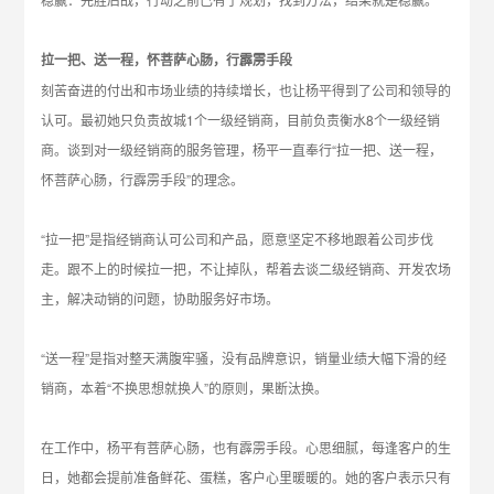
拉一把、送一程，怀菩萨心肠，行霹雳手段
刻苦奋进的付出和市场业绩的持续增长，也让杨平得到了公司和领导的
认可。最初她只负责故城1个一级经销商，目前负责衡水8个一级经销
商。谈到对一级经销商的服务管理，杨平一直奉行“拉一把、送一程，
怀菩萨心肠，行霹雳手段”的理念。
“拉一把”是指经销商认可公司和产品，愿意坚定不移地跟着公司步伐
走。跟不上的时候拉一把，不让掉队，帮着去谈二级经销商、开发农场
主，解决动销的问题，协助服务好市场。
“送一程”是指对整天满腹牢骚，没有品牌意识，销量业绩大幅下滑的经
销商，本着“不换思想就换人”的原则，果断汰换。
在工作中，杨平有菩萨心肠，也有霹雳手段。心思细腻，每逢客户的生
日，她都会提前准备鲜花、蛋糕，客户心里暖暖的。她的客户表示只有