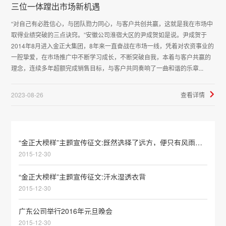
三位一体蹚出市场新机遇
“对自己有必胜信心，与团队勠力同心，与客户共创共赢，这就是我在市场中
取得业绩突破的三点诀窍。”安徽公司淮宿大区的尹成贺如是说。尹成贺于
2014年8月进入金正大集团，8年来一直奋战在市场一线，凭着对农资事业的
一腔挚爱，在市场推广中不断学习成长，不断突破自我，本着与客户共赢的
理念，连续多年超额完成销售目标，与客户共同奏响了一曲和谐的乐章...
2023-08-26
查看详情
“金正大榜样”主题宣传征文:既然选择了远方，便只有风雨兼程
2015-12-30
“金正大榜样”主题宣传征文:汗水湿透衣背
2015-12-30
广东公司举行2016年元旦晚会
2015-12-30