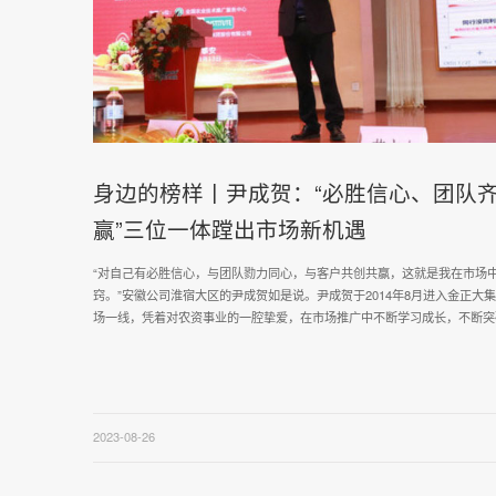
身边的榜样丨尹成贺：“必胜信心、团队
赢”三位一体蹚出市场新机遇
“对自己有必胜信心，与团队勠力同心，与客户共创共赢，这就是我在市场
窍。”安徽公司淮宿大区的尹成贺如是说。尹成贺于2014年8月进入金正大
场一线，凭着对农资事业的一腔挚爱，在市场推广中不断学习成长，不断突
的理念，连续多年超额完成销售目标，与客户共同奏响了一曲和谐的乐章...
2023-08-26