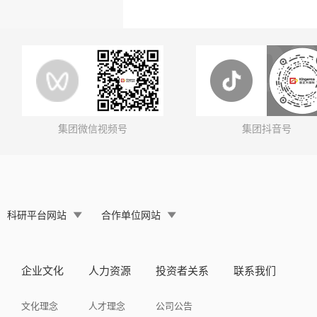
集团微信视频号
集团抖音号
科研平台网站
合作单位网站
企业文化
人力资源
投资者关系
联系我们
文化理念
人才理念
公司公告