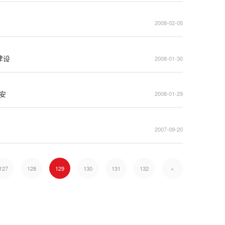
2008-02-05
建设
2008-01-30
安
2008-01-29
2007-09-20
127
128
129
130
131
132
»