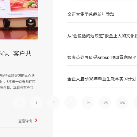
金正大集团总裁新年致辞
从“会说话的烟灰缸”谈金正大的文化
齐心、客户共
飒爽英姿展风采&nbsp;顶风冒寒保平
中取得业绩突破的三点诀
金正大启动08年毕业生教学实习计划
集团，8年来一直奋战在市
破自我，本着与客户共赢
«
1
2
...
124
125
126
查看详情