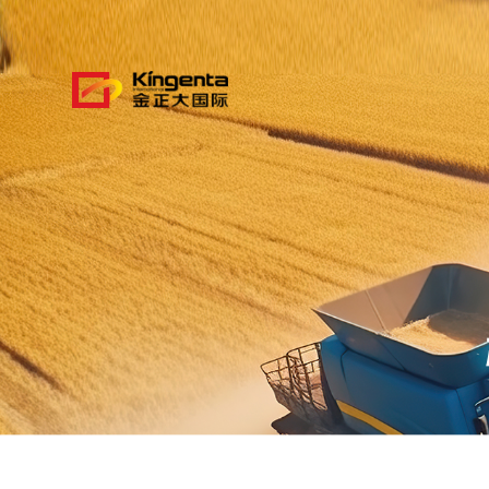
关于金正大
新