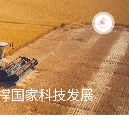
投资者关系
联系我们
中文
/
EN
粮于地 藏粮于技