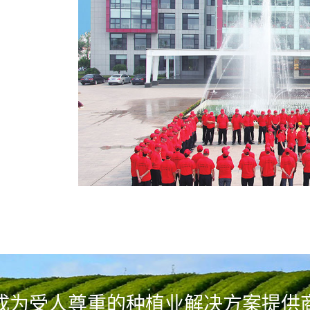
成为受人尊重的种植业解决方案提供